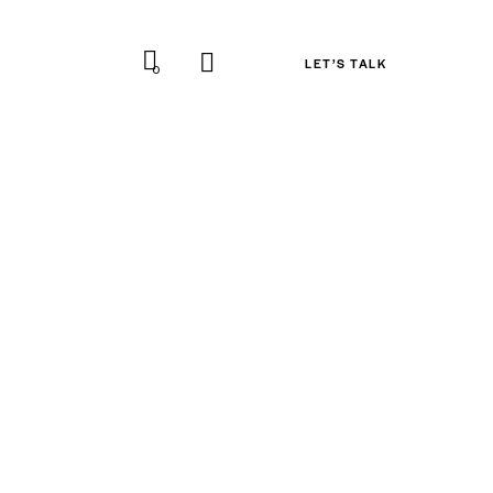
LET’S TALK
0