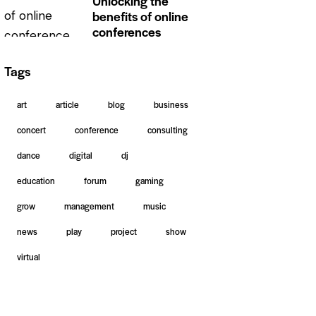
Unlocking the
benefits of online
conferences
Tags
art
article
blog
business
concert
conference
consulting
dance
digital
dj
education
forum
gaming
grow
management
music
news
play
project
show
virtual