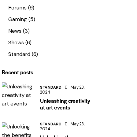
Forums
(9)
Gaming
(5)
News
(3)
Shows
(6)
Standard
(6)
Recent posts
STANDARD
May 23,
2024
Unleashing creativity
at art events
STANDARD
May 23,
2024