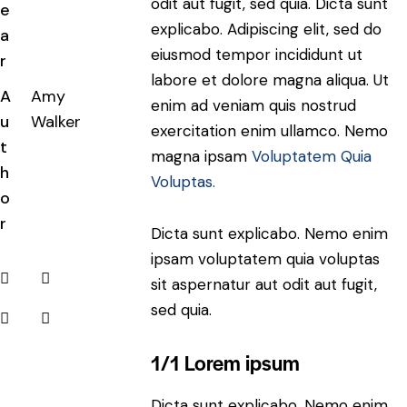
odit aut fugit, sed quia. Dicta sunt
e
explicabo. Adipiscing elit, sed do
a
eiusmod tempor incididunt ut
r
labore et dolore magna aliqua. Ut
A
Amy
enim ad veniam quis nostrud
u
Walker
exercitation enim ullamco. Nemo
t
magna ipsam
Voluptatem Quia
h
Voluptas.
o
r
Dicta sunt explicabo. Nemo enim
ipsam voluptatem quia voluptas
sit aspernatur aut odit aut fugit,
sed quia.
1/1 Lorem ipsum
Dicta sunt explicabo. Nemo enim