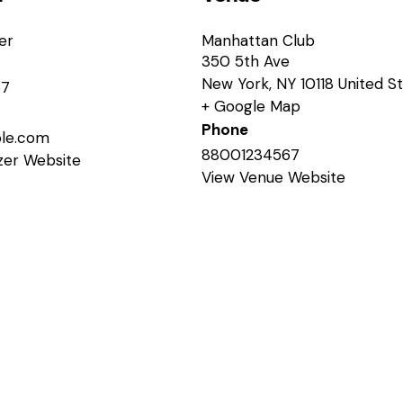
er
Manhattan Club
350 5th Ave
New York
,
NY
10118
United S
67
+ Google Map
Phone
le.com
88001234567
zer Website
View Venue Website