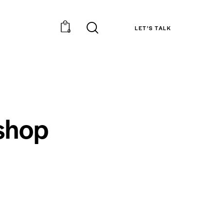
LET’S TALK
0
shop