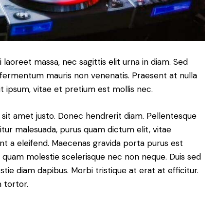
laoreet massa, nec sagittis elit urna in diam. Sed
a a fermentum mauris non venenatis. Praesent at nulla
 ipsum, vitae et pretium est mollis nec.
lis sit amet justo. Donec hendrerit diam. Pellentesque
citur malesuada, purus quam dictum elit, vitae
unt a eleifend. Maecenas gravida porta purus est
 ac quam molestie scelerisque nec non neque. Duis sed
ie diam dapibus. Morbi tristique at erat at efficitur.
 tortor.