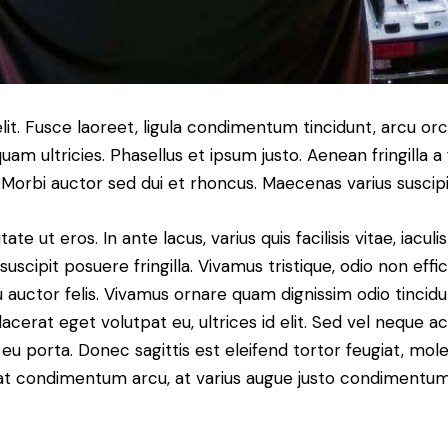
t. Fusce laoreet, ligula condimentum tincidunt, arcu orci 
quam ultricies. Phasellus et ipsum justo. Aenean fringill
orbi auctor sed dui et rhoncus. Maecenas varius suscipit
e ut eros. In ante lacus, varius quis facilisis vitae, iacu
uscipit posuere fringilla. Vivamus tristique, odio non effi
u auctor felis. Vivamus ornare quam dignissim odio tincid
acerat eget volutpat eu, ultrices id elit. Sed vel neque
 porta. Donec sagittis est eleifend tortor feugiat, molest
 erat condimentum arcu, at varius augue justo condimentum