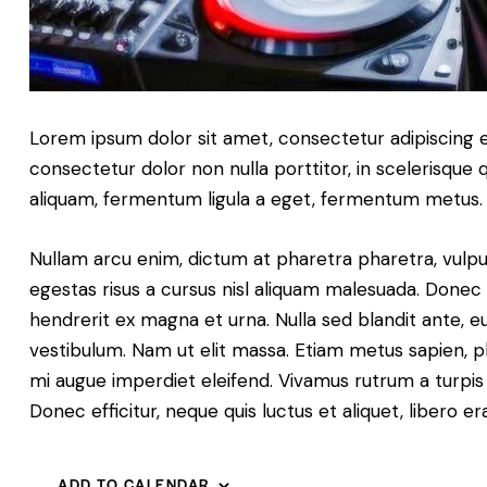
Lorem ipsum dolor sit amet, consectetur adipiscing eli
consectetur dolor non nulla porttitor, in scelerisque 
aliquam, fermentum ligula a eget, fermentum metus. M
Nullam arcu enim, dictum at pharetra pharetra, vulputat
egestas risus a cursus nisl aliquam malesuada. Donec s
hendrerit ex magna et urna. Nulla sed blandit ante, e
vestibulum. Nam ut elit massa. Etiam metus sapien, pl
mi augue imperdiet eleifend. Vivamus rutrum a turpis eu
Donec efficitur, neque quis luctus et aliquet, libero
ADD TO CALENDAR